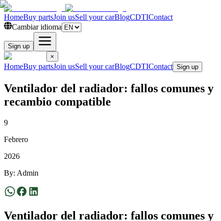
Home
Buy parts
Join us
Sell your car
Blog
CDTI
Contact
Cambiar idioma
Sign up
×
Home
Buy parts
Join us
Sell your car
Blog
CDTI
Contact
Sign up
Ventilador del radiador: fallos comunes y
recambio compatible
9
Febrero
2026
By
:
Admin
Ventilador del radiador: fallos comunes y