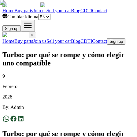
Home
Buy parts
Join us
Sell your car
Blog
CDTI
Contact
Cambiar idioma
Sign up
×
Home
Buy parts
Join us
Sell your car
Blog
CDTI
Contact
Sign up
Turbo: por qué se rompe y cómo elegir
uno compatible
9
Febrero
2026
By
:
Admin
Turbo: por qué se rompe y cómo elegir