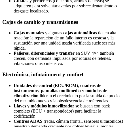
Culatas
y periféricos (colectores, árboles de levas) se
adquieren para solventar averías por sobrecalentamiento o
desgaste localizado.
Cajas de cambio y transmisiones
Cajas manuales
y algunas
cajas automáticas
tienen alta
rotación: la reparación de un fallo interno es costosa y la
sustitución por una unidad usada verificada suele ser más
rápida.
Palieres
,
diferenciales
y
transfer
en SUV 4×4 también
crecen, con demanda impulsada por roturas de retenes,
vibraciones o uso intensivo.
Electrónica, infotainment y confort
Unidades de control (ECU/BCM)
,
cuadros de
instrumentos
,
pantallas multimedia
y
módulos de
climatización
lideran el crecimiento por la subida de precios
del recambio nuevo y la obsolescencia de referencias.
Llaves y módulos inmovilizador
se buscan con pack
completo (ECU + transpondedor) para facilitar la
codificación.
Centros ADAS
(radar, cámara frontal, sensores ultrasonidos)
muestran demanda creciente por golpes leves; al montar