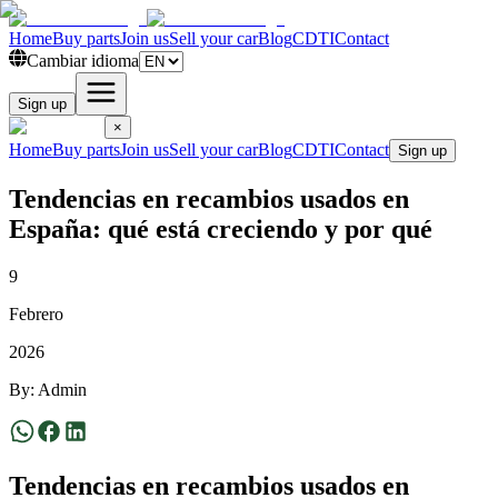
Home
Buy parts
Join us
Sell your car
Blog
CDTI
Contact
Cambiar idioma
Sign up
×
Home
Buy parts
Join us
Sell your car
Blog
CDTI
Contact
Sign up
Tendencias en recambios usados en
España: qué está creciendo y por qué
9
Febrero
2026
By
:
Admin
Tendencias en recambios usados en