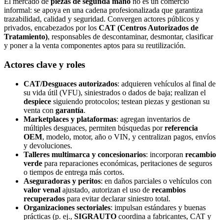
El mercado de
piezas de segunda mano
no es un comercio
informal: se apoya en una cadena profesionalizada que garantiza
trazabilidad, calidad y seguridad. Convergen actores públicos y
privados, encabezados por los
CAT (Centros Autorizados de
Tratamiento)
, responsables de descontaminar, desmontar, clasificar
y poner a la venta componentes aptos para su reutilización.
Actores clave y roles
CAT/Desguaces autorizados
: adquieren vehículos al final de
su vida útil (VFU), siniestrados o dados de baja; realizan el
despiece
siguiendo protocolos; testean piezas y gestionan su
venta con
garantía
.
Marketplaces y plataformas
: agregan inventarios de
múltiples desguaces, permiten búsquedas por
referencia
OEM
, modelo, motor, año o VIN, y centralizan pagos, envíos
y devoluciones.
Talleres multimarca y concesionarios
: incorporan
recambio
verde
para reparaciones económicas, peritaciones de seguros
o tiempos de entrega más cortos.
Aseguradoras y peritos
: en daños parciales o vehículos con
valor venal
ajustado, autorizan el uso de
recambios
recuperados
para evitar declarar siniestro total.
Organizaciones sectoriales
: impulsan estándares y buenas
prácticas (p. ej.,
SIGRAUTO
coordina a fabricantes, CAT y