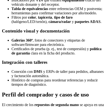
Buscadores por
VIN
que extraen
equipamiento
exacto del
vehículo donante y del receptor.
Tabla de equivalencias
entre referencias OEM y postventa;
herramientas para confirmar variaciones por año/modelo.
Filtros por
color
,
tapicería
,
tipo de faro
(halógeno/LED/xenón),
cámara/radar
y
paquetes ADAS
.
Contenido visual y documentación
Galerías 360º
, fotos de conectores y etiquetas de
software/firmware para electrónica.
Certificados de prueba (p. ej., test de compresión) y
política
de garantía
clara en la ficha del producto.
Integración con talleres
Conexión con
DMS
y ERPs de taller para pedidos, albaranes
y facturación automática.
Histórico de compras para reordenar referencias y reducir
tiempos de diagnóstico.
Perfil del comprador y casos de uso
El crecimiento de los
repuestos de segunda mano
se apoya en una