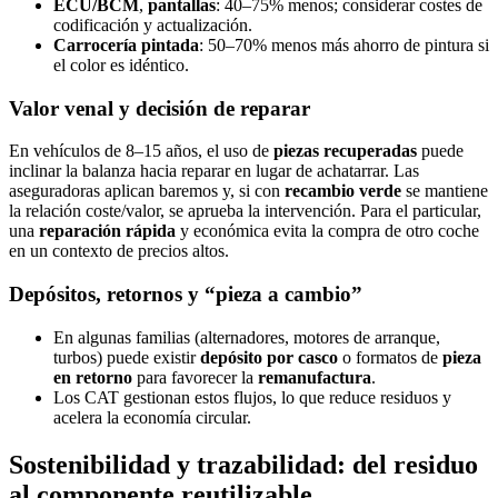
ECU/BCM
,
pantallas
: 40–75% menos; considerar costes de
codificación y actualización.
Carrocería pintada
: 50–70% menos más ahorro de pintura si
el color es idéntico.
Valor venal y decisión de reparar
En vehículos de 8–15 años, el uso de
piezas recuperadas
puede
inclinar la balanza hacia reparar en lugar de achatarrar. Las
aseguradoras aplican baremos y, si con
recambio verde
se mantiene
la relación coste/valor, se aprueba la intervención. Para el particular,
una
reparación rápida
y económica evita la compra de otro coche
en un contexto de precios altos.
Depósitos, retornos y “pieza a cambio”
En algunas familias (alternadores, motores de arranque,
turbos) puede existir
depósito por casco
o formatos de
pieza
en retorno
para favorecer la
remanufactura
.
Los CAT gestionan estos flujos, lo que reduce residuos y
acelera la economía circular.
Sostenibilidad y trazabilidad: del residuo
al componente reutilizable