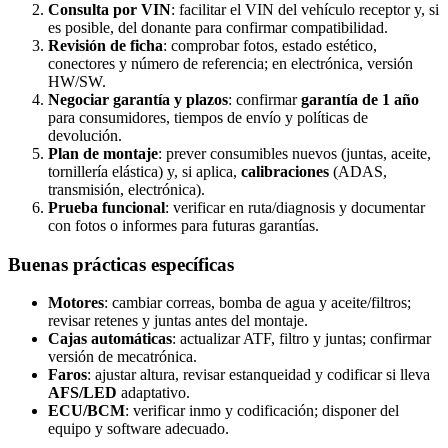
Consulta por VIN
: facilitar el VIN del vehículo receptor y, si
es posible, del donante para confirmar compatibilidad.
Revisión de ficha
: comprobar fotos, estado estético,
conectores y número de referencia; en electrónica, versión
HW/SW.
Negociar garantía y plazos
: confirmar
garantía de 1 año
para consumidores, tiempos de envío y políticas de
devolución.
Plan de montaje
: prever consumibles nuevos (juntas, aceite,
tornillería elástica) y, si aplica,
calibraciones
(ADAS,
transmisión, electrónica).
Prueba funcional
: verificar en ruta/diagnosis y documentar
con fotos o informes para futuras garantías.
Buenas prácticas específicas
Motores
: cambiar correas, bomba de agua y aceite/filtros;
revisar retenes y juntas antes del montaje.
Cajas automáticas
: actualizar ATF, filtro y juntas; confirmar
versión de mecatrónica.
Faros
: ajustar altura, revisar estanqueidad y codificar si lleva
AFS/LED
adaptativo.
ECU/BCM
: verificar inmo y codificación; disponer del
equipo y software adecuado.