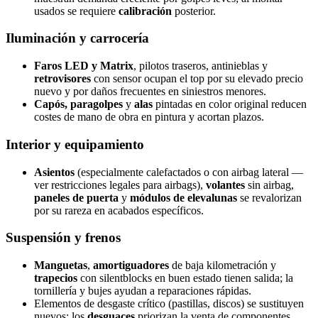
usados se requiere
calibración
posterior.
Iluminación y carrocería
Faros LED y Matrix
, pilotos traseros, antinieblas y
retrovisores
con sensor ocupan el top por su elevado precio
nuevo y por daños frecuentes en siniestros menores.
Capós, paragolpes
y
alas
pintadas en color original reducen
costes de mano de obra en pintura y acortan plazos.
Interior y equipamiento
Asientos
(especialmente calefactados o con airbag lateral —
ver restricciones legales para airbags),
volantes
sin airbag,
paneles de puerta
y
módulos de elevalunas
se revalorizan
por su rareza en acabados específicos.
Suspensión y frenos
Manguetas
,
amortiguadores
de baja kilometración y
trapecios
con silentblocks en buen estado tienen salida; la
tornillería y bujes ayudan a reparaciones rápidas.
Elementos de desgaste crítico (pastillas, discos) se sustituyen
nuevos; los
desguaces
priorizan la venta de componentes