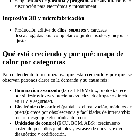
Ampliaciones de
garantía
y
programas de sustitución
bajo
suscripción para electrónica y infotainment.
Impresión 3D y microfabricación
Producción aditiva de
clips
,
soportes
y carcasas
descatalogadas para completar conjuntos usados y mejorar el
ajuste.
Qué está creciendo y por qué: mapa de
calor por categorías
Para entender de forma operativa
qué está creciendo y por qué
, se
observan patrones claros en la demanda y su causa raíz:
Iluminación avanzada
(faros LED/Matrix, pilotos): crece
por siniestros leves y precio nuevo elevado; impacto directo
en ITV y seguridad.
Electrónica de confort
(pantallas, climatización, módulos de
puerta): crece por obsolescencia y facilidades de intercambio;
menor riesgo que electrónica de motor.
Unidades de control
(ECU, BCM, ABS): crecimiento
sostenido por fallos puntuales y escasez de nuevas; exige
diagnóstico y codificación.