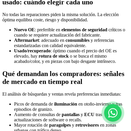
usado: cuándo elegir cada uno
No todas las reparaciones piden la misma solución. La elección
óptima equilibra coste, riesgo y disponibilidad.
Nuevo OE
: preferible en
elementos de seguridad
críticos o
cuando se requiere actualización del fabricante.
Aftermarket
: adecuado en
consumibles
y referencias
estandarizadas con calidad equivalente.
Usado/recuperado
: óptimo cuando el precio del OE es
elevado, hay
rotura de stock
o se busca el mismo
acabado/color, y en piezas con bajo desgaste intrínseco.
Qué demandan los compradores: señales
de mercado en tiempo real
El análisis de búsquedas y ventas revela preferencias inmediatas:
Picos de demanda de
iluminación
en otoño-invierno y tras
episodios de granizo.
Aumento de consultas de
pantallas
y
ECU
tras
actualizaciones de software o recalls.
Mayor rotación de
paragolpes
y
retrovisores
en zonas
urbanas con tráfico denso.