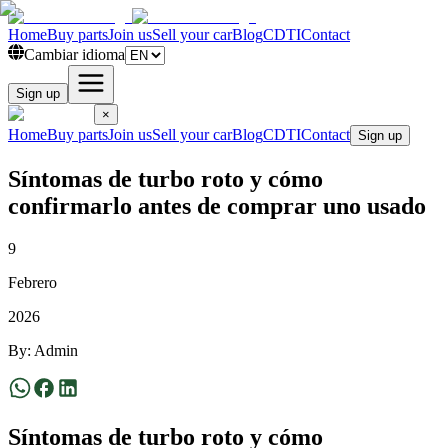
Home
Buy parts
Join us
Sell your car
Blog
CDTI
Contact
Cambiar idioma
Sign up
×
Home
Buy parts
Join us
Sell your car
Blog
CDTI
Contact
Sign up
Síntomas de turbo roto y cómo
confirmarlo antes de comprar uno usado
9
Febrero
2026
By
:
Admin
Síntomas de turbo roto y cómo