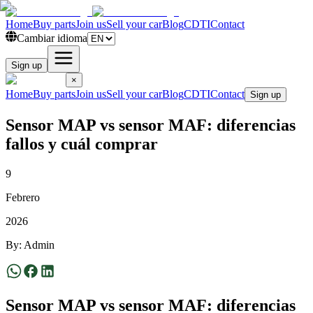
Home
Buy parts
Join us
Sell your car
Blog
CDTI
Contact
Cambiar idioma
Sign up
×
Home
Buy parts
Join us
Sell your car
Blog
CDTI
Contact
Sign up
Sensor MAP vs sensor MAF: diferencias
fallos y cuál comprar
9
Febrero
2026
By
:
Admin
Sensor MAP vs sensor MAF: diferencias