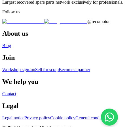
Largest recovered spare parts network exclusively for professionals.
Follow us
@recomotor
About us
Blog
Join
Workshop sign-up
Sell for scrap
Become a partner
We help you
Contact
Legal
Legal notice
Privacy policy
Cookie policy
General conditions