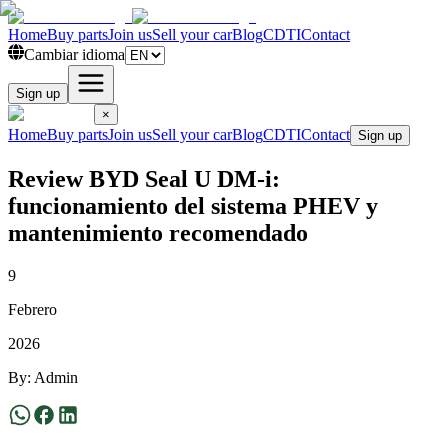
Home
Buy parts
Join us
Sell your car
Blog
CDTI
Contact
Cambiar idioma
Sign up
×
Home
Buy parts
Join us
Sell your car
Blog
CDTI
Contact
Sign up
Review BYD Seal U DM-i:
funcionamiento del sistema PHEV y
mantenimiento recomendado
9
Febrero
2026
By
:
Admin