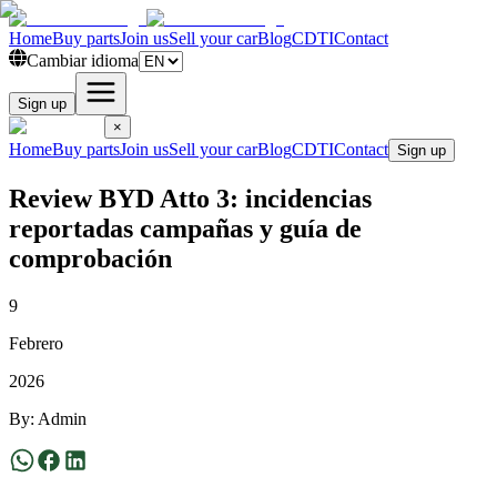
Home
Buy parts
Join us
Sell your car
Blog
CDTI
Contact
Cambiar idioma
Sign up
×
Home
Buy parts
Join us
Sell your car
Blog
CDTI
Contact
Sign up
Review BYD Atto 3: incidencias
reportadas campañas y guía de
comprobación
9
Febrero
2026
By
:
Admin