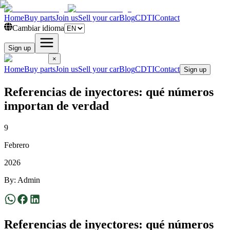
Home
Buy parts
Join us
Sell your car
Blog
CDTI
Contact
Cambiar idioma
Sign up
×
Home
Buy parts
Join us
Sell your car
Blog
CDTI
Contact
Sign up
Referencias de inyectores: qué números
importan de verdad
9
Febrero
2026
By
:
Admin
Referencias de inyectores: qué números