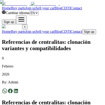
Home
Buy parts
Join us
Sell your car
Blog
CDTI
Contact
Cambiar idioma
Sign up
×
Home
Buy parts
Join us
Sell your car
Blog
CDTI
Contact
Sign up
Referencias de centralitas: clonación
variantes y compatibilidades
9
Febrero
2026
By
:
Admin
Referencias de centralitas: clonación