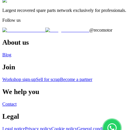
Largest recovered spare parts network exclusively for professionals.
Follow us
@recomotor
About us
Blog
Join
Workshop sign-up
Sell for scrap
Become a partner
We help you
Contact
Legal
Legal notice
Privacy policy
Cookie policy
General conditions