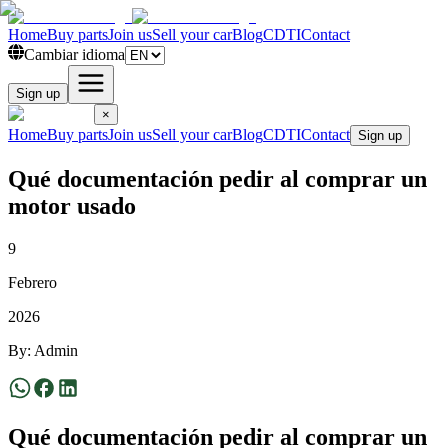
Home
Buy parts
Join us
Sell your car
Blog
CDTI
Contact
Cambiar idioma
Sign up
×
Home
Buy parts
Join us
Sell your car
Blog
CDTI
Contact
Sign up
Qué documentación pedir al comprar un
motor usado
9
Febrero
2026
By
:
Admin
Qué documentación pedir al comprar un