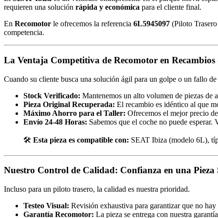
requieren una solución
rápida y económica
para el cliente final.
En
Recomotor
le ofrecemos la referencia
6L5945097
(Piloto Trasero
competencia.
La Ventaja Competitiva de Recomotor en Recambios 
Cuando su cliente busca una solución ágil para un golpe o un fallo d
Stock Verificado:
Mantenemos un alto volumen de piezas de al
Pieza Original Recuperada:
El recambio es idéntico al que mo
Máximo Ahorro para el Taller:
Ofrecemos el mejor precio de 
Envío 24-48 Horas:
Sabemos que el coche no puede esperar. Ve
🛠️
Esta pieza es compatible con:
SEAT Ibiza (modelo 6L), típi
Nuestro Control de Calidad: Confianza en una Pieza 
Incluso para un piloto trasero, la calidad es nuestra prioridad.
Testeo Visual:
Revisión exhaustiva para garantizar que no hay 
Garantía Recomotor:
La pieza se entrega con nuestra garantía