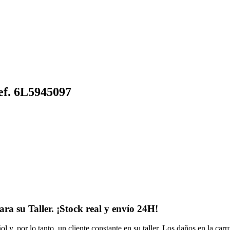
ef. 6L5945097
ra su Taller.
¡Stock real y envío 24H!
y, por lo tanto, un cliente constante en su taller. Los daños en la carro