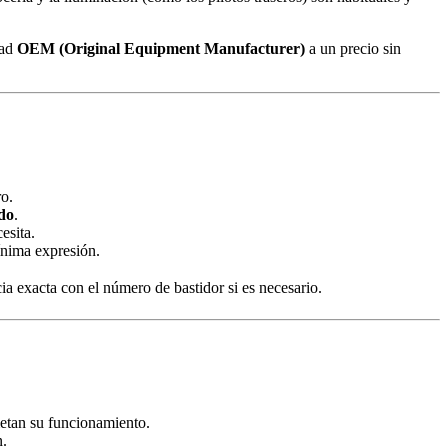
dad
OEM (Original Equipment Manufacturer)
a un precio sin
ro.
do
.
esita.
ínima expresión.
 exacta con el número de bastidor si es necesario.
metan su funcionamiento.
n.