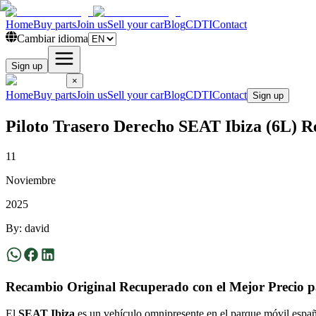
Home
Buy parts
Join us
Sell your car
Blog
CDTI
Contact
Cambiar idioma
Sign up
×
Home
Buy parts
Join us
Sell your car
Blog
CDTI
Contact
Sign up
Piloto Trasero Derecho SEAT Ibiza (6L) R
11
Noviembre
2025
By
:
david
Recambio Original Recuperado con el Mejor Precio pa
El
SEAT Ibiza
es un vehículo omnipresente en el parque móvil español 