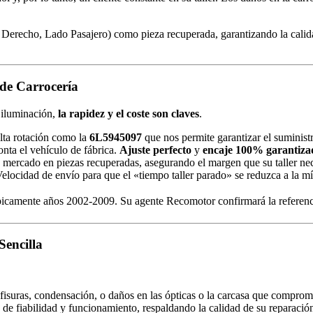
 Derecho, Lado Pasajero) como pieza recuperada, garantizando la cali
de Carrocería
e iluminación,
la rapidez y el coste son claves
.
ta rotación como la
6L5945097
que nos permite garantizar el suminist
nta el vehículo de fábrica.
Ajuste perfecto
y
encaje 100% garantiza
mercado en piezas recuperadas, asegurando el margen que su taller nec
locidad de envío para que el «tiempo taller parado» se reduzca a la m
camente años 2002-2009. Su agente Recomotor confirmará la referencia
Sencilla
fisuras, condensación, o daños en las ópticas o la carcasa que compro
 de fiabilidad y funcionamiento, respaldando la calidad de su reparació