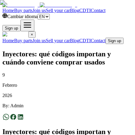
Home
Buy parts
Join us
Sell your car
Blog
CDTI
Contact
Cambiar idioma
Sign up
×
Home
Buy parts
Join us
Sell your car
Blog
CDTI
Contact
Sign up
Inyectores: qué códigos importan y
cuándo conviene comprar usados
9
Febrero
2026
By
:
Admin
Inyectores: qué códigos importan y