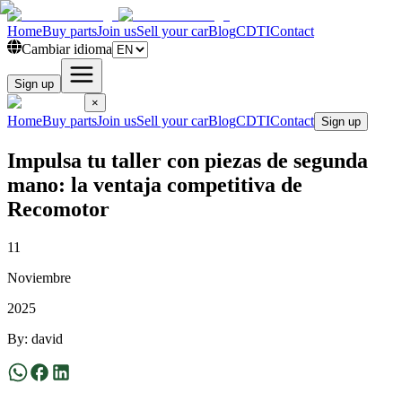
Home
Buy parts
Join us
Sell your car
Blog
CDTI
Contact
Cambiar idioma
Sign up
×
Home
Buy parts
Join us
Sell your car
Blog
CDTI
Contact
Sign up
Impulsa tu taller con piezas de segunda
mano: la ventaja competitiva de
Recomotor
11
Noviembre
2025
By
:
david