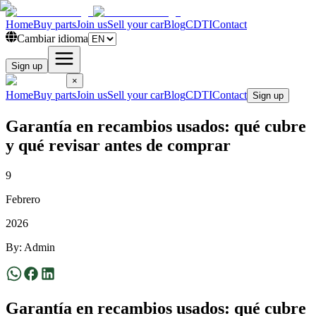
Home
Buy parts
Join us
Sell your car
Blog
CDTI
Contact
Cambiar idioma
Sign up
×
Home
Buy parts
Join us
Sell your car
Blog
CDTI
Contact
Sign up
Garantía en recambios usados: qué cubre
y qué revisar antes de comprar
9
Febrero
2026
By
:
Admin
Garantía en recambios usados: qué cubre