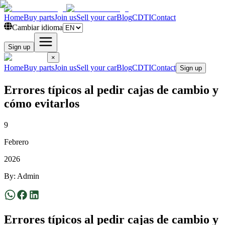
Home
Buy parts
Join us
Sell your car
Blog
CDTI
Contact
Cambiar idioma
Sign up
×
Home
Buy parts
Join us
Sell your car
Blog
CDTI
Contact
Sign up
Errores típicos al pedir cajas de cambio y
cómo evitarlos
9
Febrero
2026
By
:
Admin
Errores típicos al pedir cajas de cambio y