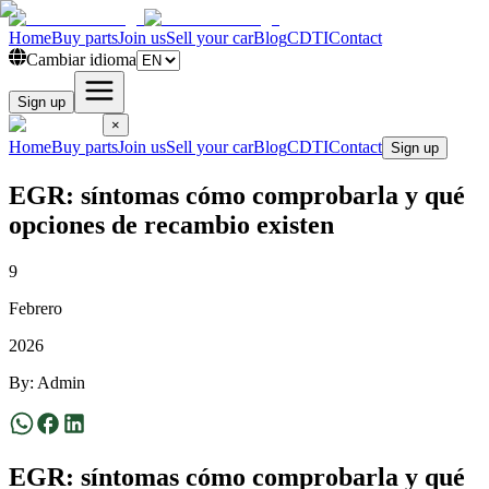
Home
Buy parts
Join us
Sell your car
Blog
CDTI
Contact
Cambiar idioma
Sign up
×
Home
Buy parts
Join us
Sell your car
Blog
CDTI
Contact
Sign up
EGR: síntomas cómo comprobarla y qué
opciones de recambio existen
9
Febrero
2026
By
:
Admin
EGR: síntomas cómo comprobarla y qué