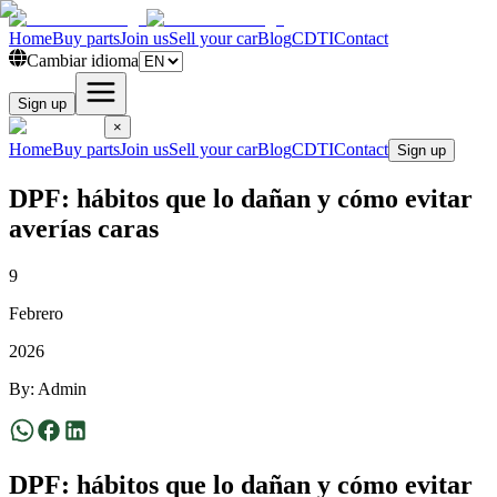
Home
Buy parts
Join us
Sell your car
Blog
CDTI
Contact
Cambiar idioma
Sign up
×
Home
Buy parts
Join us
Sell your car
Blog
CDTI
Contact
Sign up
DPF: hábitos que lo dañan y cómo evitar
averías caras
9
Febrero
2026
By
:
Admin
DPF: hábitos que lo dañan y cómo evitar