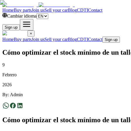
Home
Buy parts
Join us
Sell your car
Blog
CDTI
Contact
Cambiar idioma
Sign up
×
Home
Buy parts
Join us
Sell your car
Blog
CDTI
Contact
Sign up
Cómo optimizar el stock mínimo de un talle
9
Febrero
2026
By
:
Admin
Cómo optimizar el stock mínimo de un talle