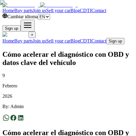
Home
Buy parts
Join us
Sell your car
Blog
CDTI
Contact
Cambiar idioma
Sign up
×
Home
Buy parts
Join us
Sell your car
Blog
CDTI
Contact
Sign up
Cómo acelerar el diagnóstico con OBD y
datos clave del vehículo
9
Febrero
2026
By
:
Admin
Cómo acelerar el diagnóstico con OBD y