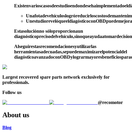
Existenvarioscasosdeestudioendondesehaimplementadoeldia
Unafotadevehículoslogróreducirloscostosdemanten
UnestudiorevelóqueeldiagósticoconOBDpuedemejora
Estasoluciónno sóloproporcionaun
diagnósticoprecisodelvehículo,sinoqueayudaatomardecision
Alseguirestasrecomendacionesyutilizarlas
herramientasadecuadas,sepuedemaximizarelpotencialdel
diagósticoavanzadoconOBDylograrmayoresbeneficiosparael
Largest recovered spare parts network exclusively for
professionals.
Follow us
@recomotor
About us
Blog