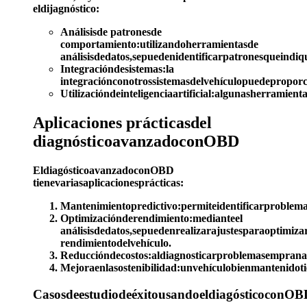
eldijagnóstico:
Análisisde patronesde
comportamiento:utilizandoherramientasde
análisisdedatos,sepuedenidentificarpatronesqueind
Integracióndesistemas:la
integraciónconotrossistemasdelvehículopuedepropor
Utilizacióndeinteligenciaartificial:algunasherramien
Aplicaciones prácticasdel
diagnósticoavanzadoconOBD
EldiagósticoavanzadoconOBD
tienevariasaplicacionesprácticas:
Mantenimientopredictivo
:permiteidentificarproblem
Optimizaciónderendimiento
:medianteel
análisisdedatos,sepuedenrealizarajustesparaoptimiza
rendimientodelvehículo.
Reduccióndecostos
:aldiagnosticarproblemasempranam
Mejoraenlasostenibilidad
:unvehículobienmantenidot
CasosdeestudiodeéxitousandoeldiagósticoconOB