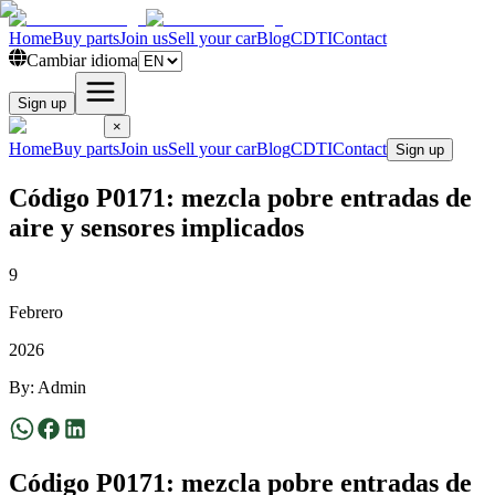
Home
Buy parts
Join us
Sell your car
Blog
CDTI
Contact
Cambiar idioma
Sign up
×
Home
Buy parts
Join us
Sell your car
Blog
CDTI
Contact
Sign up
Código P0171: mezcla pobre entradas de
aire y sensores implicados
9
Febrero
2026
By
:
Admin
Código P0171: mezcla pobre entradas de