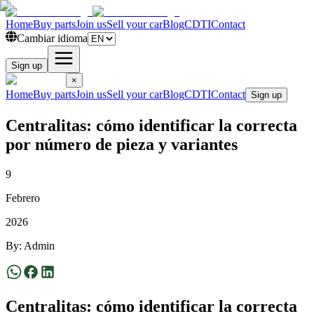
Home
Buy parts
Join us
Sell your car
Blog
CDTI
Contact
Cambiar idioma
Sign up
×
Home
Buy parts
Join us
Sell your car
Blog
CDTI
Contact
Sign up
Centralitas: cómo identificar la correcta
por número de pieza y variantes
9
Febrero
2026
By
:
Admin
Centralitas: cómo identificar la correcta