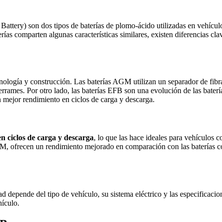
ery) son dos tipos de baterías de plomo-ácido utilizadas en vehículos
s comparten algunas características similares, existen diferencias clav
ología y construcción. Las baterías AGM utilizan un separador de fibra 
errames. Por otro lado, las baterías EFB son una evolución de las bate
 un mejor rendimiento en ciclos de carga y descarga.
en ciclos de carga y descarga
, lo que las hace ideales para vehículos 
M, ofrecen un rendimiento mejorado en comparación con las baterías c
ad depende del tipo de vehículo, su sistema eléctrico y las especificacio
hículo.