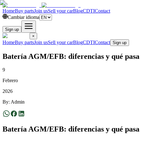
Home
Buy parts
Join us
Sell your car
Blog
CDTI
Contact
Cambiar idioma
Sign up
×
Home
Buy parts
Join us
Sell your car
Blog
CDTI
Contact
Sign up
Batería AGM/EFB: diferencias y qué pasa s
9
Febrero
2026
By
:
Admin
Batería AGM/EFB: diferencias y qué pasa s