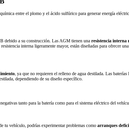
FB
ímica entre el plomo y el ácido sulfúrico para generar energía eléctri
EFB debido a su construcción. Las AGM tienen una
resistencia interna
resistencia interna ligeramente mayor, están diseñadas para ofrecer un
nimiento
, ya que no requieren el relleno de agua destilada. Las baterí
estilada, dependiendo de su diseño específico.
egativas tanto para la batería como para el sistema eléctrico del vehícu
op de tu vehículo, podrías experimentar problemas como
arranques defici