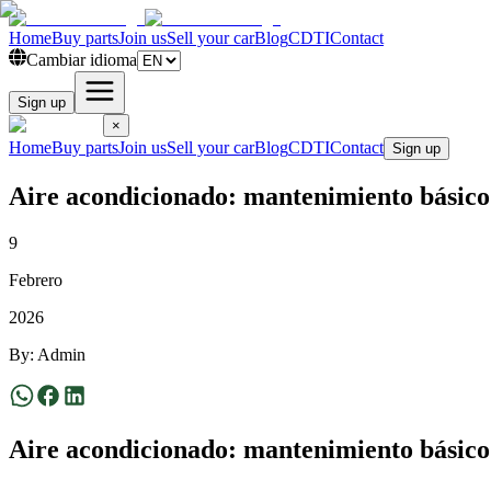
Home
Buy parts
Join us
Sell your car
Blog
CDTI
Contact
Cambiar idioma
Sign up
×
Home
Buy parts
Join us
Sell your car
Blog
CDTI
Contact
Sign up
Aire acondicionado: mantenimiento básico 
9
Febrero
2026
By
:
Admin
Aire acondicionado: mantenimiento básico 