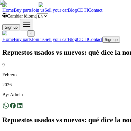
Home
Buy parts
Join us
Sell your car
Blog
CDTI
Contact
Cambiar idioma
Sign up
×
Home
Buy parts
Join us
Sell your car
Blog
CDTI
Contact
Sign up
Repuestos usados vs nuevos: qué dice la no
9
Febrero
2026
By
:
Admin
Repuestos usados vs nuevos: qué dice la no