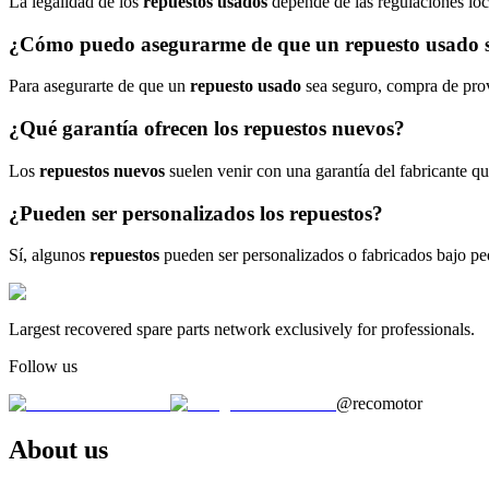
La legalidad de los
repuestos usados
depende de las regulaciones loc
¿Cómo puedo asegurarme de que un repuesto usado 
Para asegurarte de que un
repuesto usado
sea seguro, compra de prove
¿Qué garantía ofrecen los repuestos nuevos?
Los
repuestos nuevos
suelen venir con una garantía del fabricante q
¿Pueden ser personalizados los repuestos?
Sí, algunos
repuestos
pueden ser personalizados o fabricados bajo ped
Largest recovered spare parts network exclusively for professionals.
Follow us
@recomotor
About us