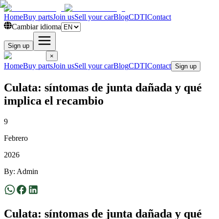
Home
Buy parts
Join us
Sell your car
Blog
CDTI
Contact
Cambiar idioma
Sign up
×
Home
Buy parts
Join us
Sell your car
Blog
CDTI
Contact
Sign up
Culata: síntomas de junta dañada y qué
implica el recambio
9
Febrero
2026
By
:
Admin
Culata: síntomas de junta dañada y qué