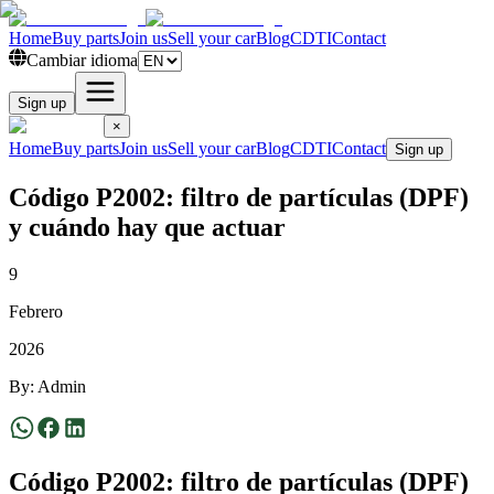
Home
Buy parts
Join us
Sell your car
Blog
CDTI
Contact
Cambiar idioma
Sign up
×
Home
Buy parts
Join us
Sell your car
Blog
CDTI
Contact
Sign up
Código P2002: filtro de partículas (DPF)
y cuándo hay que actuar
9
Febrero
2026
By
:
Admin
Código P2002: filtro de partículas (DPF)