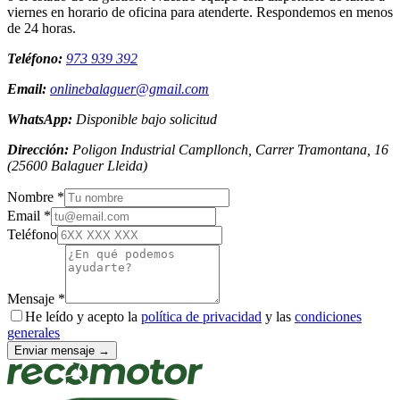
viernes en horario de oficina para atenderte. Respondemos en menos
de 24 horas.
Teléfono:
973 939 392
Email:
onlinebalaguer@gmail.com
WhatsApp:
Disponible bajo solicitud
Dirección:
Poligon Industrial Campllonch, Carrer Tramontana, 16
(
25600
Balaguer
Lleida
)
Nombre *
Email *
Teléfono
Mensaje *
He leído y acepto la
política de privacidad
y las
condiciones
generales
Enviar mensaje →