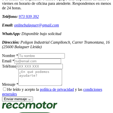
viernes en horario de oficina para atenderte. Respondemos en menos
de 24 horas.
Teléfono:
973 939 392
Email:
onlinebalaguer@gmail.com
WhatsApp:
Disponible bajo solicitud
Dirección:
Poligon Industrial Campllonch, Carrer Tramontana, 16
(
25600
Balaguer
Lleida
)
Nombre *
Email *
Teléfono
Mensaje *
He leído y acepto la
política de privacidad
y las
condiciones
generales
Enviar mensaje →