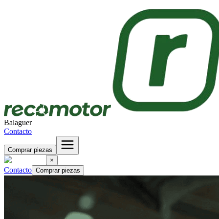
Balaguer
Contacto
Comprar piezas
×
Contacto
Comprar piezas