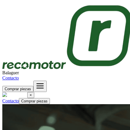
Balaguer
Contacto
Comprar piezas
×
Contacto
Comprar piezas