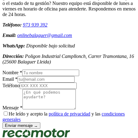
o el estado de tu gestión? Nuestro equipo está disponible de lunes a
viernes en horario de oficina para atenderte. Respondemos en menos
de 24 horas.
Teléfono:
973 939 392
Email:
onlinebalaguer@gmail.com
WhatsApp:
Disponible bajo solicitud
Dirección:
Poligon Industrial Campllonch, Carrer Tramontana, 16
(
25600
Balaguer
Lleida
)
Nombre *
Email *
Teléfono
Mensaje *
He leído y acepto la
política de privacidad
y las
condiciones
generales
Enviar mensaje →