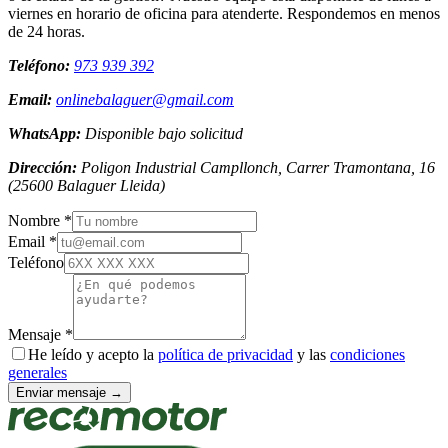
viernes en horario de oficina para atenderte. Respondemos en menos
de 24 horas.
Teléfono:
973 939 392
Email:
onlinebalaguer@gmail.com
WhatsApp:
Disponible bajo solicitud
Dirección:
Poligon Industrial Campllonch, Carrer Tramontana, 16
(
25600
Balaguer
Lleida
)
Nombre *
Email *
Teléfono
Mensaje *
He leído y acepto la
política de privacidad
y las
condiciones
generales
Enviar mensaje →