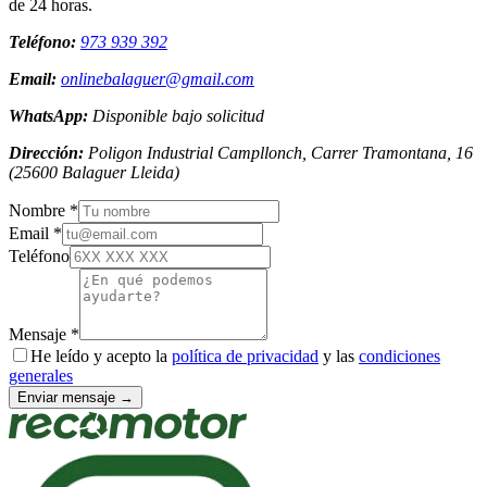
de 24 horas.
Teléfono:
973 939 392
Email:
onlinebalaguer@gmail.com
WhatsApp:
Disponible bajo solicitud
Dirección:
Poligon Industrial Campllonch, Carrer Tramontana, 16
(
25600
Balaguer
Lleida
)
Nombre *
Email *
Teléfono
Mensaje *
He leído y acepto la
política de privacidad
y las
condiciones
generales
Enviar mensaje →