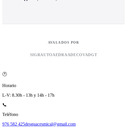
AVALADOS POR
SIGRAUTO
AEDRA
ADECOVA
DGT
🕐
Horario
L-V: 8.30h - 13h y 14h - 17h
📞
Teléfono
976 582 425
desguacesmical@gmail.com