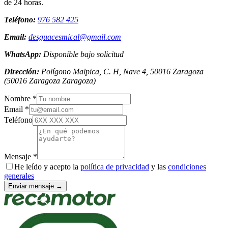
de 24 horas.
Teléfono:
976 582 425
Email:
desguacesmical@gmail.com
WhatsApp:
Disponible bajo solicitud
Dirección:
Polígono Malpica, C. H, Nave 4, 50016 Zaragoza
(
50016
Zaragoza
Zaragoza
)
Nombre *
Email *
Teléfono
Mensaje *
He leído y acepto la
política de privacidad
y las
condiciones
generales
Enviar mensaje →