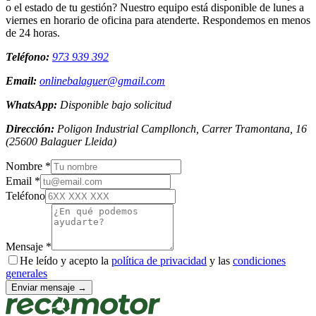
o el estado de tu gestión? Nuestro equipo está disponible de lunes a
viernes en horario de oficina para atenderte. Respondemos en menos
de 24 horas.
Teléfono:
973 939 392
Email:
onlinebalaguer@gmail.com
WhatsApp:
Disponible bajo solicitud
Dirección:
Poligon Industrial Campllonch, Carrer Tramontana, 16
(
25600
Balaguer
Lleida
)
Nombre *
Email *
Teléfono
Mensaje *
He leído y acepto la
política de privacidad
y las
condiciones
generales
Enviar mensaje →