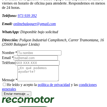
viernes en horario de oficina para atenderte. Respondemos en menos
de 24 horas.
Teléfono:
973 939 392
Email:
onlinebalaguer@gmail.com
WhatsApp:
Disponible bajo solicitud
Dirección:
Poligon Industrial Campllonch, Carrer Tramontana, 16
(
25600
Balaguer
Lleida
)
Nombre *
Email *
Teléfono
Mensaje *
He leído y acepto la
política de privacidad
y las
condiciones
generales
Enviar mensaje →