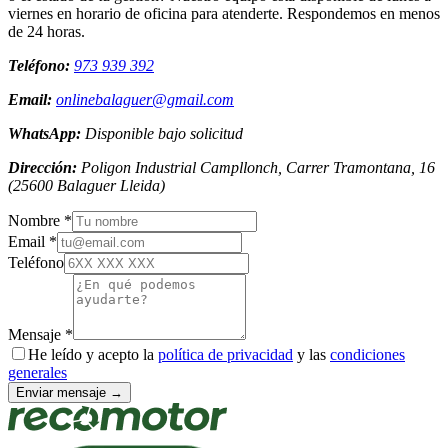
viernes en horario de oficina para atenderte. Respondemos en menos
de 24 horas.
Teléfono:
973 939 392
Email:
onlinebalaguer@gmail.com
WhatsApp:
Disponible bajo solicitud
Dirección:
Poligon Industrial Campllonch, Carrer Tramontana, 16
(
25600
Balaguer
Lleida
)
Nombre *
Email *
Teléfono
Mensaje *
He leído y acepto la
política de privacidad
y las
condiciones
generales
Enviar mensaje →