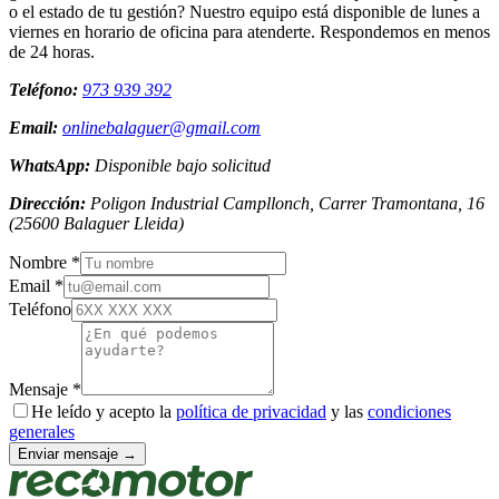
o el estado de tu gestión? Nuestro equipo está disponible de lunes a
viernes en horario de oficina para atenderte. Respondemos en menos
de 24 horas.
Teléfono:
973 939 392
Email:
onlinebalaguer@gmail.com
WhatsApp:
Disponible bajo solicitud
Dirección:
Poligon Industrial Campllonch, Carrer Tramontana, 16
(
25600
Balaguer
Lleida
)
Nombre *
Email *
Teléfono
Mensaje *
He leído y acepto la
política de privacidad
y las
condiciones
generales
Enviar mensaje →