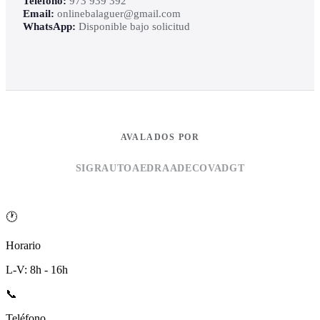
Teléfono:
973 939 392
Email:
onlinebalaguer@gmail.com
WhatsApp:
Disponible bajo solicitud
AVALADOS POR
SIGRAUTO
AEDRA
ADECOVA
DGT
🕐
Horario
L-V: 8h - 16h
📞
Teléfono