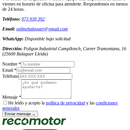
viernes en horario de oficina para atenderte. Respondemos en menos
de 24 horas.
Teléfono:
973 939 392
Email:
onlinebalaguer@gmail.com
WhatsApp:
Disponible bajo solicitud
Dirección:
Poligon Industrial Campllonch, Carrer Tramontana, 16
(
25600
Balaguer
Lleida
)
Nombre *
Email *
Teléfono
Mensaje *
He leído y acepto la
política de privacidad
y las
condiciones
generales
Enviar mensaje →