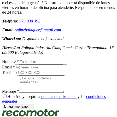
o el estado de tu gestión? Nuestro equipo está disponible de lunes a
viernes en horario de oficina para atenderte. Respondemos en menos
de 24 horas.
Teléfono:
973 939 392
Email:
onlinebalaguer@gmail.com
WhatsApp:
Disponible bajo solicitud
Dirección:
Poligon Industrial Campllonch, Carrer Tramontana, 16
(
25600
Balaguer
Lleida
)
Nombre *
Email *
Teléfono
Mensaje *
He leído y acepto la
política de privacidad
y las
condiciones
generales
Enviar mensaje →