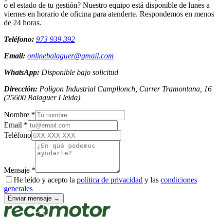
o el estado de tu gestión? Nuestro equipo está disponible de lunes a
viernes en horario de oficina para atenderte. Respondemos en menos
de 24 horas.
Teléfono:
973 939 392
Email:
onlinebalaguer@gmail.com
WhatsApp:
Disponible bajo solicitud
Dirección:
Poligon Industrial Campllonch, Carrer Tramontana, 16
(
25600
Balaguer
Lleida
)
Nombre *
Email *
Teléfono
Mensaje *
He leído y acepto la
política de privacidad
y las
condiciones
generales
Enviar mensaje →