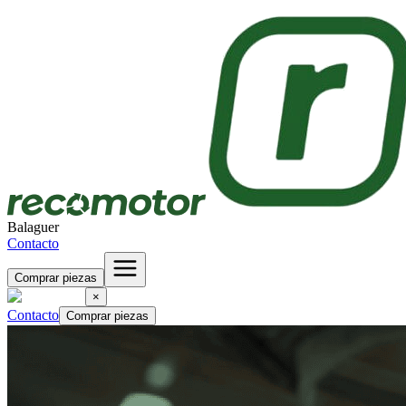
Balaguer
Contacto
Comprar piezas
×
Contacto
Comprar piezas