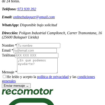
de 24 horas.
Teléfono:
973 939 392
Email:
onlinebalaguer@gmail.com
WhatsApp:
Disponible bajo solicitud
Dirección:
Poligon Industrial Campllonch, Carrer Tramontana, 16
(
25600
Balaguer
Lleida
)
Nombre *
Email *
Teléfono
Mensaje *
He leído y acepto la
política de privacidad
y las
condiciones
generales
Enviar mensaje →