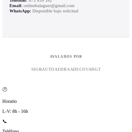
Teléfono:
973 939 392
Email:
onlinebalaguer@gmail.com
WhatsApp:
Disponible bajo solicitud
AVALADOS POR
SIGRAUTO
AEDRA
ADECOVA
DGT
🕐
Horario
L-V: 8h - 16h
📞
Teléfono