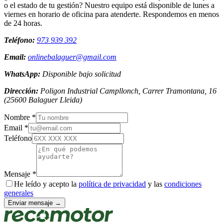
o el estado de tu gestión? Nuestro equipo está disponible de lunes a
viernes en horario de oficina para atenderte. Respondemos en menos
de 24 horas.
Teléfono:
973 939 392
Email:
onlinebalaguer@gmail.com
WhatsApp:
Disponible bajo solicitud
Dirección:
Poligon Industrial Campllonch, Carrer Tramontana, 16
(
25600
Balaguer
Lleida
)
Nombre *
Email *
Teléfono
Mensaje *
He leído y acepto la
política de privacidad
y las
condiciones
generales
Enviar mensaje →