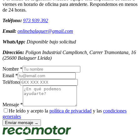
viernes en horario de oficina para atenderte. Respondemos en menos
de 24 horas.
Teléfono:
973 939 392
Email:
onlinebalaguer@gmail.com
WhatsApp:
Disponible bajo solicitud
Dirección:
Poligon Industrial Campllonch, Carrer Tramontana, 16
(
25600
Balaguer
Lleida
)
Nombre *
Email *
Teléfono
Mensaje *
He leído y acepto la
política de privacidad
y las
condiciones
generales
Enviar mensaje →