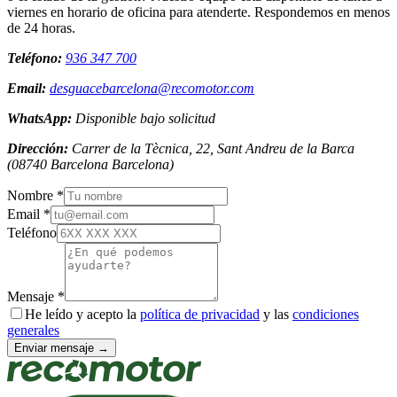
viernes en horario de oficina para atenderte. Respondemos en menos
de 24 horas.
Teléfono:
936 347 700
Email:
desguacebarcelona@recomotor.com
WhatsApp:
Disponible bajo solicitud
Dirección:
Carrer de la Tècnica, 22, Sant Andreu de la Barca
(
08740
Barcelona
Barcelona
)
Nombre *
Email *
Teléfono
Mensaje *
He leído y acepto la
política de privacidad
y las
condiciones
generales
Enviar mensaje →