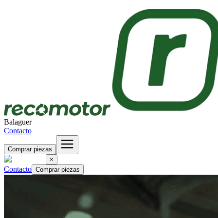
Balaguer
Contacto
Comprar piezas
×
Contacto
Comprar piezas