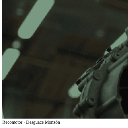
Recomotor ·
Desguace Monzón