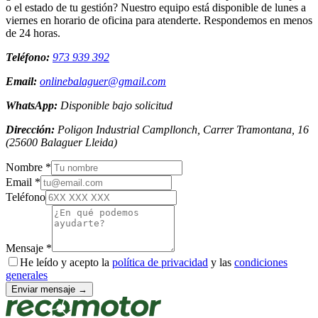
o el estado de tu gestión? Nuestro equipo está disponible de lunes a
viernes en horario de oficina para atenderte. Respondemos en menos
de 24 horas.
Teléfono:
973 939 392
Email:
onlinebalaguer@gmail.com
WhatsApp:
Disponible bajo solicitud
Dirección:
Poligon Industrial Campllonch, Carrer Tramontana, 16
(
25600
Balaguer
Lleida
)
Nombre *
Email *
Teléfono
Mensaje *
He leído y acepto la
política de privacidad
y las
condiciones
generales
Enviar mensaje →